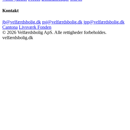
Kontakt
jb@velfærdsbolig.dk
psj@velfærdsbolig.dk
jpp@velfærdsbolig.dk
Cantona
Livsværk Fonden
© 2026 Velfærdsbolig ApS. Alle rettigheder forbeholdes.
velfærdsbolig.dk