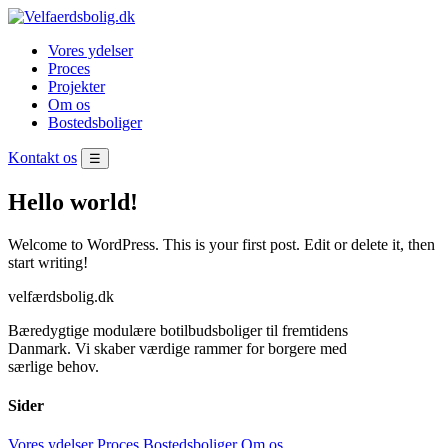
Vores ydelser
Proces
Projekter
Om os
Bostedsboliger
Kontakt os
☰
Hello world!
Welcome to WordPress. This is your first post. Edit or delete it, then
start writing!
velfærdsbolig.dk
Bæredygtige modulære botilbudsboliger til fremtidens
Danmark. Vi skaber værdige rammer for borgere med
særlige behov.
Sider
Vores ydelser
Proces
Bostedsboliger
Om os